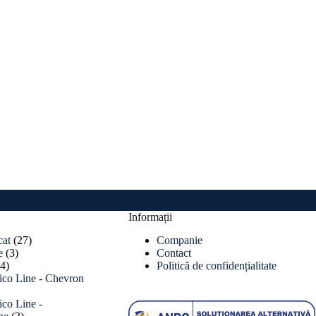
Informații
27
cat
27
Companie
3
de
e
3
Contact
4
produse
produse
4
Politică de confidențialitate
produse
ico Line - Chevron
ico Line -
3