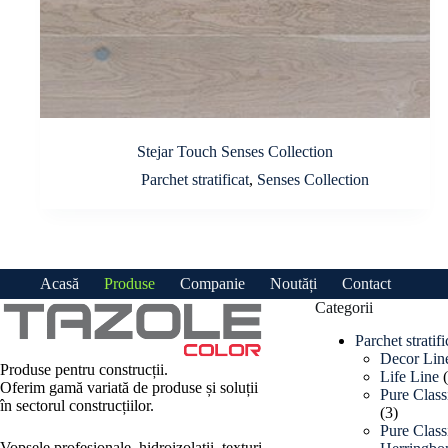
Stejar Touch Senses Collection
Parchet stratificat
,
Senses Collection
Acasă
Produse
Companie
Noutăți
Contact
Categorii
Parchet stratifi
Decor Lin
Produse pentru construcții.
Life Line
Oferim gamă variată de produse și soluții
Pure Class
în sectorul construcțiilor.
3
3
produse
Pure Class
Vopsele profesionale, hidroizolații, texturi