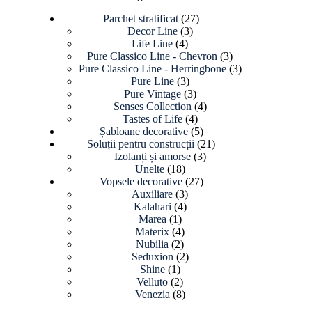
27
Parchet stratificat
27
3
de
Decor Line
3
4
produse
produse
Life Line
4
produse
3
Pure Classico Line - Chevron
3
produse
3
Pure Classico Line - Herringbone
3
3
produse
Pure Line
3
produse
3
Pure Vintage
3
produse
4
Senses Collection
4
4
produse
Tastes of Life
4
produse
5
Șabloane decorative
5
produse
21
Soluții pentru construcții
21
3
de
Izolanți și amorse
3
18
produse
produse
Unelte
18
produse
27
Vopsele decorative
27
3
de
Auxiliare
3
4
produse
produse
Kalahari
4
1
produse
Marea
1
produs
4
Materix
4
2
produse
Nubilia
2
produse
2
Seduxion
2
1
produse
Shine
1
produs
2
Velluto
2
produse
8
Venezia
8
produse