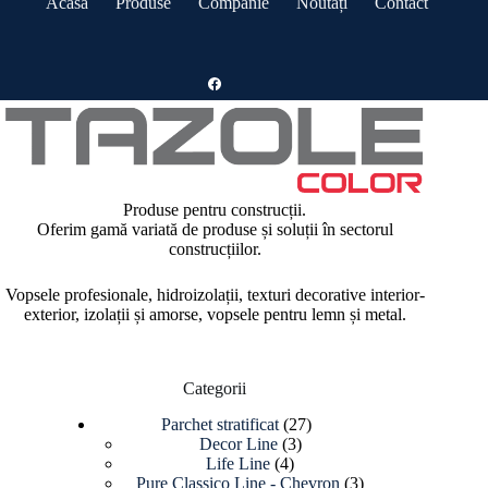
Acasă
Produse
Companie
Noutăți
Contact
Produse pentru construcții.
Oferim gamă variată de produse și soluții în sectorul
construcțiilor.
Vopsele profesionale, hidroizolații, texturi decorative interior-
exterior, izolații și amorse, vopsele pentru lemn și metal.
Categorii
27
Parchet stratificat
27
3
de
Decor Line
3
4
produse
produse
Life Line
4
produse
3
Pure Classico Line - Chevron
3