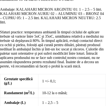
Ambalaje: KALAHARI MICRON ARGINTIU 01: 1 – 2.5 – 5 litri.
KALAHARI MICRON AURIU 02 – ALUMINIU 03 – BRONZ 04
– CUPRU 05: 1 – 2.5 litri. KALAHARI MICRON NEUTRU: 2.5
litri.
Sfaturi practice: temperatura ambiantă în timpul ciclului de aplicare
trebuie să varieze între 5oC și 35oC, umiditatea relativă a mediului nu
trebuie să depășească 80%. În timpul aplicării, evitați contactul direct
cu ochii și pielea, folosiți apă curată pentru diluări, păstrați produsul
nediluat în ambalajul închis și într-un loc uscat și răcoros. Culorile din
paletar sunt orientative și pot suferi modificări între loturi. Întrucât
aplicarea produsului nu se face sub controlul nostru constant, nu ne
asumăm răspunderea pentru rezultatul final. Înainte de a decora un
perete, vă recomandăm să faceți o probă la scară mică.
Greutate specifică
1 +/- 0,1;
(g/L)
2
Randament (m
/L)
10-12 la o mână;
Ambalaje (L)
1 – 2,5 – 5