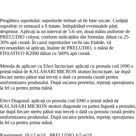
Pregătirea suportului: suporturile trebuie să fie bine uscate. Curățați
suprafețe ce urmează a fi tratate, îndepărtând eventualele părți
desprinse. Aplicați la un interval de 5-6 ore, două mâini uniforme de
PRELUDIO colorat, conform indicațiilor din formular, diluat cu 25-
30% apă curată. În cazul suporturilor vechi sau friabile, vă
recomandăm să aplicați, înainte de PRELUDIO, o mână de
FISSATIVO R2000 diluat cu 500% apă curată.
Metoda de aplicare cu Efect încrucișat: aplicați cu pensula cod 1090 o
primă mână de KALAHARI MICRON straturi încrucișate, iar după
fiecare metru pătrat mai treceți o dată cu pensula curată pentru
uniformizarea produsului. După uscarea peretelui, repetați operațiunea
la fel ca pentru prima mână.
Efect Diagonal: aplicați cu pensula cod 1090 o primă mână de
KALAHARI MICRON straturi diagonale cu partea îngustă a pensulei,
iar după fiecare metru pătrat mai treceți o dată cu pensula curată pentru
uniformizarea produsului. După uscarea peretelui, repetați operațiunea
la fel ca pentru prima mână.
Randament: 10-12 m2/L. PRELUDIO 4-5 m2/L.