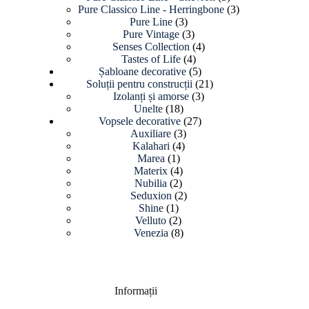
produse
3
Pure Classico Line - Herringbone
3
3
produse
Pure Line
3
produse
3
Pure Vintage
3
produse
4
Senses Collection
4
4
produse
Tastes of Life
4
produse
5
Șabloane decorative
5
produse
21
Soluții pentru construcții
21
3
de
Izolanți și amorse
3
18
produse
produse
Unelte
18
produse
27
Vopsele decorative
27
3
de
Auxiliare
3
4
produse
produse
Kalahari
4
1
produse
Marea
1
produs
4
Materix
4
2
produse
Nubilia
2
produse
2
Seduxion
2
1
produse
Shine
1
produs
2
Velluto
2
produse
8
Venezia
8
produse
Informații