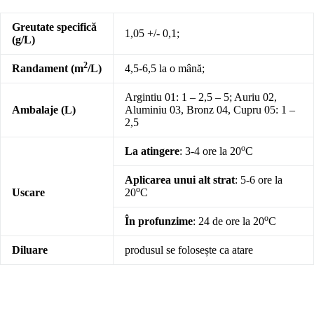
Greutate specifică
1,05 +/- 0,1;
(g/L)
2
Randament (m
/L)
4,5-6,5 la o mână;
Argintiu 01: 1 – 2,5 – 5; Auriu 02,
Ambalaje (L)
Aluminiu 03, Bronz 04, Cupru 05: 1 –
2,5
o
La atingere
: 3-4 ore la 20
C
Aplicarea unui alt strat
: 5-6 ore la
o
Uscare
20
C
o
În profunzime
: 24 de ore la 20
C
Diluare
produsul se folosește ca atare