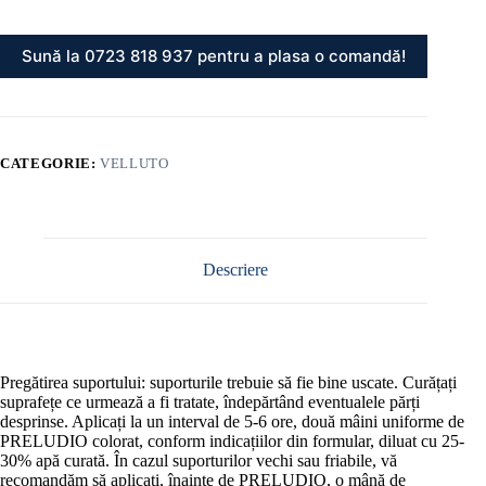
Sună la 0723 818 937 pentru a plasa o comandă!
CATEGORIE:
VELLUTO
Descriere
Pregătirea suportului: suporturile trebuie să fie bine uscate. Curățați
suprafețe ce urmează a fi tratate, îndepărtând eventualele părți
desprinse. Aplicați la un interval de 5-6 ore, două mâini uniforme de
PRELUDIO colorat, conform indicațiilor din formular, diluat cu 25-
30% apă curată. În cazul suporturilor vechi sau friabile, vă
recomandăm să aplicați, înainte de PRELUDIO, o mână de