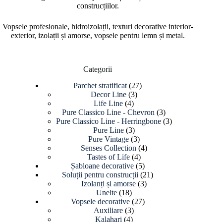
construcțiilor.
Vopsele profesionale, hidroizolații, texturi decorative interior-
exterior, izolații și amorse, vopsele pentru lemn și metal.
Categorii
27
Parchet stratificat
27
3
de
Decor Line
3
4
produse
produse
Life Line
4
produse
3
Pure Classico Line - Chevron
3
produse
3
Pure Classico Line - Herringbone
3
3
produse
Pure Line
3
produse
3
Pure Vintage
3
produse
4
Senses Collection
4
4
produse
Tastes of Life
4
produse
5
Șabloane decorative
5
produse
21
Soluții pentru construcții
21
3
de
Izolanți și amorse
3
18
produse
produse
Unelte
18
produse
27
Vopsele decorative
27
3
de
Auxiliare
3
4
produse
produse
Kalahari
4