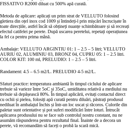
FISSATIVO R2000 diluat cu 500% apă curată.
Metoda de aplicare: aplicați un prim strat de VELLUTO folosind
gletiera din oțel inox cod 1009 și întindeți-l prin mișcări încrucișate în
toate direcțiile, astfel încât să obțineți nuanțe schimbătoare și să recreați
efectul catifelei pe perete. După uscarea peretelui, repetați operațiunea
la fel ca pentru prima mână.
Ambalaje: VELLUTO ARGINTIU 01: 1 – 2.5 – 5 litri; VELLUTO
AURIU 02, ALUMINIU 03, BRONZ 04, CUPRU 05: 1 – 2.5 litri.
COLOR KIT: 100 ml, PRELUDIO: 1 – 2.5 – 5 litri.
Randament: 4.5 – 6.5 m2/L. PRELUDIO 4-5 m2/L.
Sfaturi practice: temperatura ambiantă în timpul ciclului de aplicare
trebuie să varieze între 5oC și 35oC, umiditatea relativă a mediului nu
trebuie să depășească 80%. În timpul aplicării, evitați contactul direct
cu ochii și pielea, folosiți apă curată pentru diluări, păstrați produsul
nediluat în ambalajul închis și într-un loc uscat și răcoros. Culorile din
paletar sunt orientative și pot suferi modificări între loturi. Întrucât
aplicarea produsului nu se face sub controlul nostru constant, nu ne
asumăm răspunderea pentru rezultatul final. Înainte de a decora un
perete, vă recomandăm să faceți o probă la scară mică.