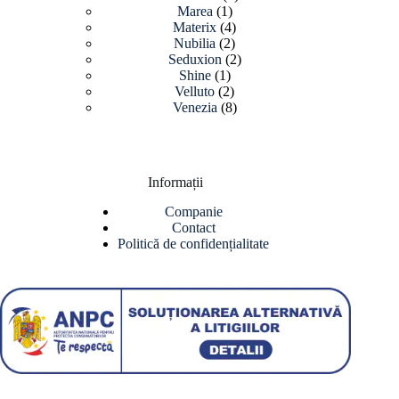
1
produse
Marea
1
produs
4
Materix
4
2
produse
Nubilia
2
produse
2
Seduxion
2
1
produse
Shine
1
produs
2
Velluto
2
produse
8
Venezia
8
produse
Informații
Companie
Contact
Politică de confidențialitate