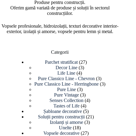
Produse pentru construcții.
Oferim gamă variată de produse și soluții în sectorul
construcțiilor.
Vopsele profesionale, hidroizolații, texturi decorative interior-
exterior, izolații și amorse, vopsele pentru lemn și metal.
Categorii
27
Parchet stratificat
27
3
de
Decor Line
3
4
produse
produse
Life Line
4
produse
3
Pure Classico Line - Chevron
3
produse
3
Pure Classico Line - Herringbone
3
3
produse
Pure Line
3
produse
3
Pure Vintage
3
produse
4
Senses Collection
4
4
produse
Tastes of Life
4
produse
5
Șabloane decorative
5
produse
21
Soluții pentru construcții
21
3
de
Izolanți și amorse
3
18
produse
produse
Unelte
18
produse
27
Vopsele decorative
27