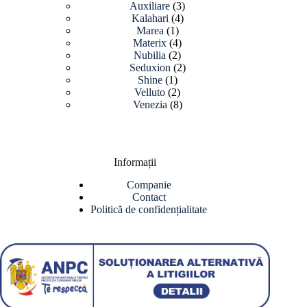
3
de
Auxiliare
3
4
produse
produse
Kalahari
4
1
produse
Marea
1
produs
4
Materix
4
2
produse
Nubilia
2
produse
2
Seduxion
2
1
produse
Shine
1
produs
2
Velluto
2
produse
8
Venezia
8
produse
Informații
Companie
Contact
Politică de confidențialitate